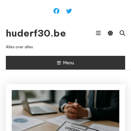
Ga
naar
inhoud
huderf30.be
Alles over alles
Menu