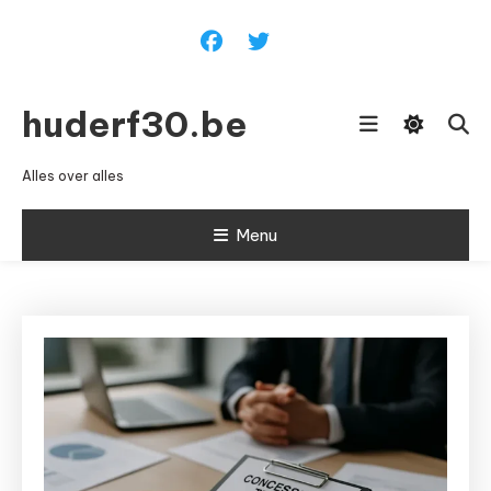
Ga
naar
inhoud
huderf30.be
Alles over alles
Menu