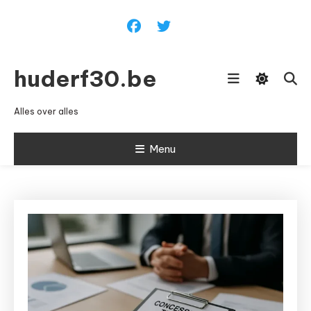
Ga
naar
inhoud
huderf30.be
Alles over alles
Menu